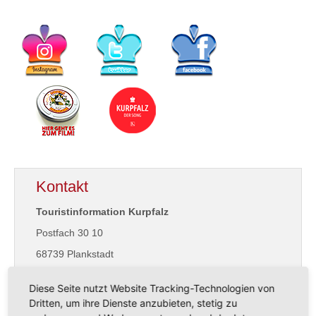
Kontakt
Touristinformation Kurpfalz
Postfach 30 10
68739 Plankstadt
Diese Seite nutzt Website Tracking-Technologien von
kurpfalz@kurpfalz-information.de
Dritten, um ihre Dienste anzubieten, stetig zu
www.kurpfalz-tourist.de